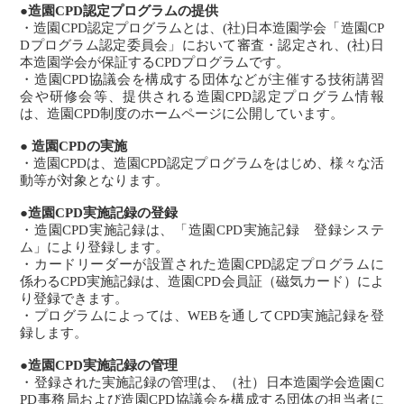
●造園CPD認定プログラムの提供
・造園CPD認定プログラムとは、(社)日本造園学会「造園CP
Dプログラム認定委員会」において審査・認定され、(社)日
本造園学会が保証するCPDプログラムです。
・造園CPD協議会を構成する団体などが主催する技術講習
会や研修会等、提供される造園CPD認定プログラム情報
は、造園CPD制度のホームページに公開しています。
● 造園CPDの実施
・造園CPDは、造園CPD認定プログラムをはじめ、様々な活
動等が対象となります。
●造園CPD実施記録の登録
・造園CPD実施記録は、「造園CPD実施記録 登録システ
ム」により登録します。
・カードリーダーが設置された造園CPD認定プログラムに
係わるCPD実施記録は、造園CPD会員証（磁気カード）によ
り登録できます。
・プログラムによっては、WEBを通してCPD実施記録を登
録します。
●造園CPD実施記録の管理
・登録された実施記録の管理は、（社）日本造園学会造園C
PD事務局および造園CPD協議会を構成する団体の担当者に