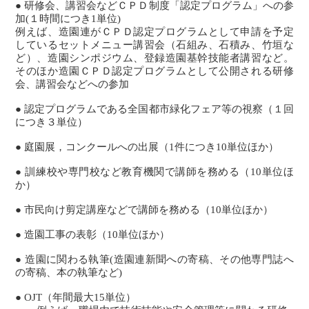
● 研修会、講習会などＣＰＤ制度「認定プログラム」への参
加(１時間につき1単位)
例えば、造園連がＣＰＤ認定プログラムとして申請を予定
しているセットメニュー講習会（石組み、石積み、竹垣な
ど）、造園シンポジウム、登録造園基幹技能者講習など。
そのほか造園ＣＰＤ認定プログラムとして公開される研修
会、講習会などへの参加
● 認定プログラムである全国都市緑化フェア等の視察（１回
につき３単位）
● 庭園展，コンクールへの出展（1件につき10単位ほか）
● 訓練校や専門校など教育機関で講師を務める（10単位ほ
か）
● 市民向け剪定講座などで講師を務める（10単位ほか）
● 造園工事の表彰（10単位ほか）
● 造園に関わる執筆(造園連新聞への寄稿、その他専門誌へ
の寄稿、本の執筆など)
● OJT（年間最大15単位）