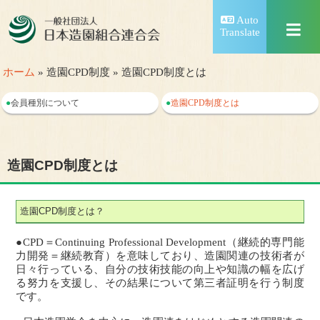
Auto
Translate
ホーム
» 造園CPD制度 » 造園CPD制度とは
●
会員種別について
●
造園CPD制度とは
造園CPD制度とは
造園CPD制度とは？
●CPD＝Continuing Professional Development（継続的専門能
力開発＝継続教育）を意味しており、造園関連の技術者が
日々行っている、自分の技術技能の向上や知識の幅を広げ
る努力を支援し、その結果について第三者証明を行う制度
です。