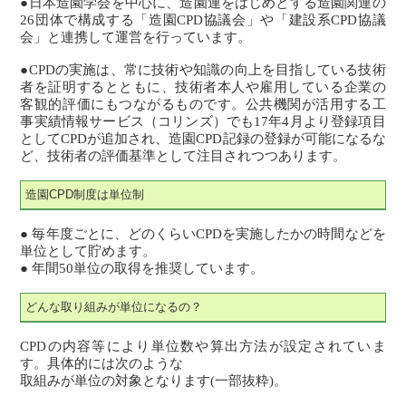
●日本造園学会を中心に、造園連をはじめとする造園関連の
26団体で構成する「造園CPD協議会」や「建設系CPD協議
会」と連携して運営を行っています。
●CPDの実施は、常に技術や知識の向上を目指している技術
者を証明するとともに、技術者本人や雇用している企業の
客観的評価にもつながるものです。公共機関が活用する工
事実績情報サービス（コリンズ）でも17年4月より登録項目
としてCPDが追加され、造園CPD記録の登録が可能になるな
ど、技術者の評価基準として注目されつつあります。
造園CPD制度は単位制
● 毎年度ごとに、どのくらいCPDを実施したかの時間などを
単位として貯めます。
● 年間50単位の取得を推奨しています。
どんな取り組みが単位になるの？
CPDの内容等により単位数や算出方法が設定されていま
す。具体的には次のような
取組みが単位の対象となります(一部抜粋)。