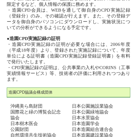
限定するなど、個人情報の保護に務めます。
・造園CPD会員は、WEBを通して御自身のCPD実施記録
（登録分）のみ、その確認が行えます。また、その登録デ
ータを御自身のパソコンにダウンロードし、実施状況につ
いての分析ができるようになる予定です。
●造園CPD実施記録の証明
・造園CPD実施記録の証明が必要な場合には、2006年度
（平成18年度）より、登録された実施記録について、年度
単位による証明書（造園CPD実施記録登録証明書）を有料
で発行いたします。
・CPD実施記録の証明は、公共事業の入札やCORINS（工事
実績情報サービス）等、技術者の評価に利用されつつあり
ます。
造園CPD協議会構成団体
沖縄美ら島財団
日本公園施設業協会
国際花と緑の博覧会記念
日本公園緑地協会
協会
日本水景協会
日本樹木医会
日本造園学会
公園財団
日本造園組合連合会
自然環境共生技術協会
日本造園建設業協会