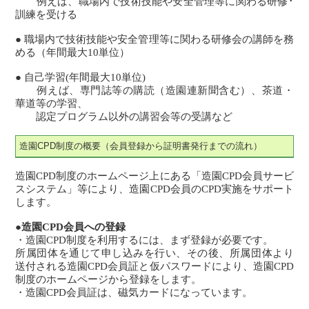
例えば、職場内で技術技能や安全管理等に関わる研修･
訓練を受ける
● 職場内で技術技能や安全管理等に関わる研修会の講師を務
める（年間最大10単位）
● 自己学習(年間最大10単位)
例えば、専門誌等の購読（造園連新聞含む）、茶道・
華道等の学習、
認定プログラム以外の講習会等の受講など
造園CPD制度の概要（会員登録から証明書発行までの流れ）
造園CPD制度のホームページ上にある「造園CPD会員サービ
スシステム」等により、造園CPD会員のCPD実施をサポート
します。
●造園CPD会員への登録
・造園CPD制度を利用するには、まず登録が必要です。
所属団体を通じて申し込みを行い、その後、所属団体より
送付される造園CPD会員証と仮パスワードにより、造園CPD
制度のホームページから登録をします。
・造園CPD会員証は、磁気カードになっています。