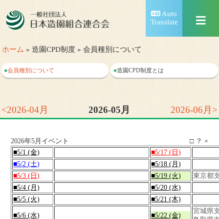
Auto
Translate
ホーム
» 造園CPD制度 » 会員種別について
●
会員種別について
●
造園CPD制度とは
<2026-04月
2026-05月
2026-06月>
2026年5月イベント
□
？
×
■5/1 (金)
■5/17 (日)
■5/2 (土)
■5/18 (月)
■5/3 (日)
■5/19 (火)
東京都
■5/4 (月)
■5/20 (水)
■5/5 (火)
■5/21 (木)
宮城県
■5/6 (水)
■5/22 (金)