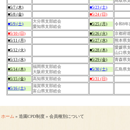
鳥取県
■5/7 (木)
■5/23 (土)
■5/8 (金)
■5/24 (日)
大分県支部総会
■5/9 (土)
■5/25 (月)
令和8
愛知県支部総会
■5/10 (日)
■5/26 (火)
京都府
■5/11 (月)
■5/27 (水)
熊本県
愛媛県支
■5/12 (火)
■5/28 (木)
山口県
■5/13 (水)
■5/29 (金)
青森県
福岡県支部総会
■5/14 (木)
■5/30 (土)
広島県
大阪府支部総会
■5/15 (金)
高知県支部総会
■5/31 (日)
滋賀県支部総会
■5/16 (土)
富山県支部総会
ホーム
» 造園CPD制度 » 会員種別について