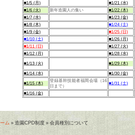
■1/5 (月)
■1/21 (水)
■1/6 (火)
新年造園人の集い
■1/22 (木)
■1/7 (水)
■1/23 (金)
■1/8 (木)
■1/24 (土)
■1/9 (金)
■1/25 (日)
■1/10 (土)
■1/26 (月)
■1/11 (日)
■1/27 (火)
■1/12 (月)
■1/28 (水)
■1/13 (火)
■1/29 (木)
■1/14 (水)
■1/30 (金)
登録基幹技能者福岡会場（16
■1/15 (木)
■1/31 (土)
日まで）
■1/16 (金)
ーム
» 造園CPD制度 » 会員種別について