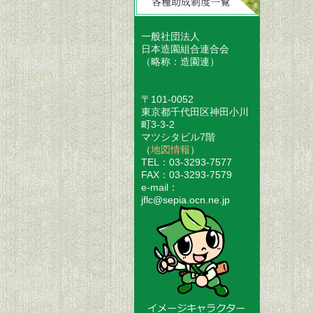
一般社団法人
日本造園組合連合会
（略称：造園連）
〒101-0052
東京都千代田区神田小川
町3-3-2
マツシタビル7階
（
地図情報
）
TEL：03-3293-7577
FAX：03-3293-7579
e-mail：
jflc@sepia.ocn.ne.jp