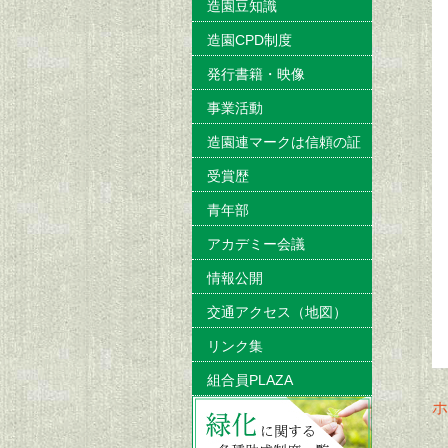
造園豆知識
造園CPD制度
発行書籍・映像
事業活動
造園連マークは信頼の証
受賞歴
青年部
アカデミー会議
情報公開
交通アクセス（地図）
リンク集
組合員PLAZA
ホ