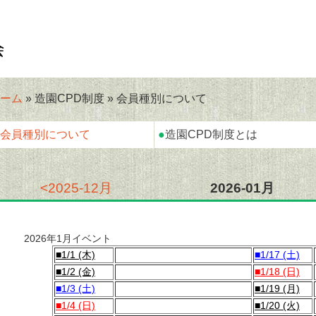
ーム
» 造園CPD制度 » 会員種別について
会員種別について
●
造園CPD制度とは
<2025-12月
2026-01月
2026年1月イベント
■1/1 (木)
■1/17 (土)
■1/2 (金)
■1/18 (日)
■1/3 (土)
■1/19 (月)
■1/4 (日)
■1/20 (火)