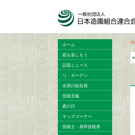
ホ
ホーム
庭を楽しもう
●
話題ニュース
リ・ガーデン
全国の組合員
技能五輪
庭の日
キッズコーナー
技能士・基幹技能者