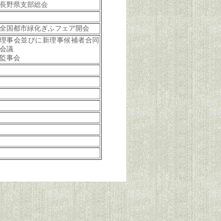
長野県支部総会
全国都市緑化ぎふフェア開会
理事会並びに新理事候補者合同
会議
監事会