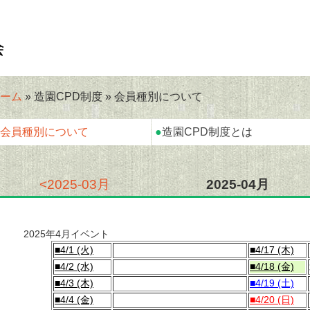
ーム
» 造園CPD制度 » 会員種別について
会員種別について
●
造園CPD制度とは
<2025-03月
2025-04月
2025年4月イベント
■4/1 (火)
■4/17 (木)
■4/2 (水)
■4/18 (金)
■4/3 (木)
■4/19 (土)
■4/4 (金)
■4/20 (日)