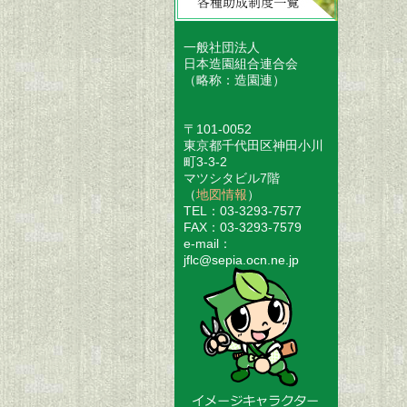
一般社団法人
日本造園組合連合会
（略称：造園連）
〒101-0052
東京都千代田区神田小川
町3-3-2
マツシタビル7階
（
地図情報
）
TEL：03-3293-7577
FAX：03-3293-7579
e-mail：
jflc@sepia.ocn.ne.jp