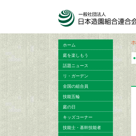
ホ
ホーム
庭を楽しもう
●
話題ニュース
リ・ガーデン
全国の組合員
技能五輪
庭の日
キッズコーナー
技能士・基幹技能者