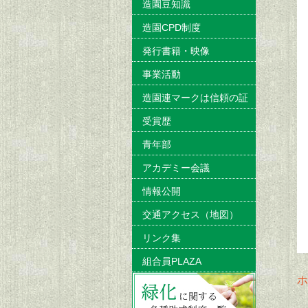
造園豆知識
造園CPD制度
発行書籍・映像
事業活動
造園連マークは信頼の証
受賞歴
青年部
アカデミー会議
情報公開
交通アクセス（地図）
リンク集
組合員PLAZA
ホ