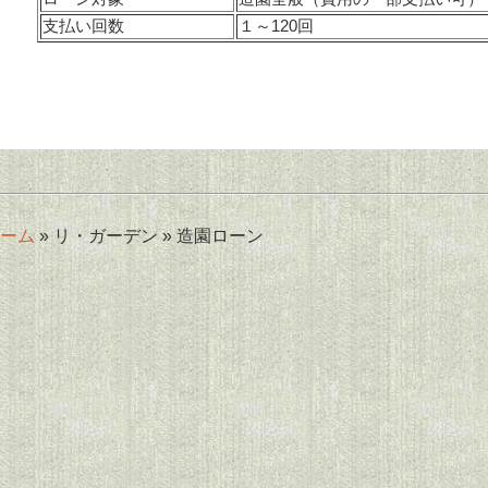
支払い回数
１～120回
ーム
» リ・ガーデン » 造園ローン