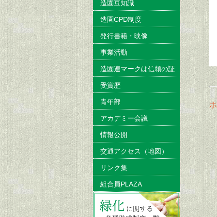
造園豆知識
造園CPD制度
発行書籍・映像
事業活動
造園連マークは信頼の証
受賞歴
青年部
ホ
アカデミー会議
情報公開
交通アクセス（地図）
リンク集
組合員PLAZA