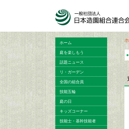
ホ
ホーム
庭を楽しもう
●
話題ニュース
リ・ガーデン
全国の組合員
技能五輪
庭の日
キッズコーナー
技能士・基幹技能者