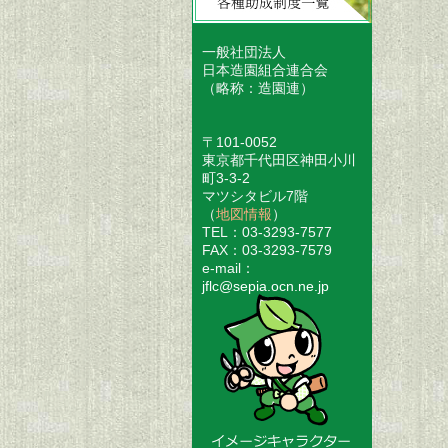
一般社団法人
日本造園組合連合会
（略称：造園連）
〒101-0052
東京都千代田区神田小川
町3-3-2
マツシタビル7階
（
地図情報
）
TEL：03-3293-7577
FAX：03-3293-7579
e-mail：
jflc@sepia.ocn.ne.jp