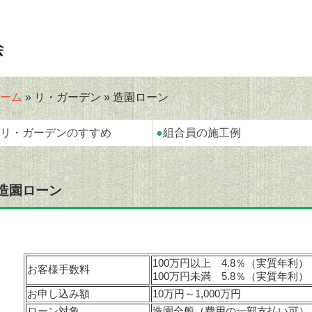
ーム
» リ・ガーデン » 造園ローン
リ・ガーデンのすすめ
●
組合員の施工例
造園ローン
100万円以上 4.8％（実質年利）
お客様手数料
100万円未満 5.8％（実質年利）
お申し込み額
10万円～1,000万円
ローン対象
造園全般（費用の一部支払い可）