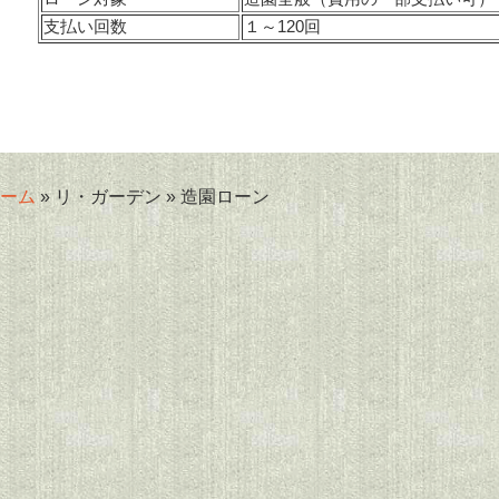
支払い回数
１～120回
ーム
» リ・ガーデン » 造園ローン