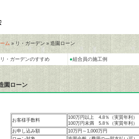
ーム
» リ・ガーデン » 造園ローン
リ・ガーデンのすすめ
●
組合員の施工例
造園ローン
100万円以上 4.8％（実質年利）
お客様手数料
100万円未満 5.8％（実質年利）
お申し込み額
10万円～1,000万円
ローン対象
造園全般（費用の一部支払い可）