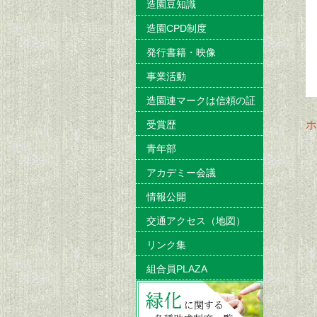
造園豆知識
造園CPD制度
発行書籍・映像
事業活動
造園連マークは信頼の証
受賞歴
ホ
青年部
アカデミー会議
情報公開
交通アクセス（地図）
リンク集
組合員PLAZA