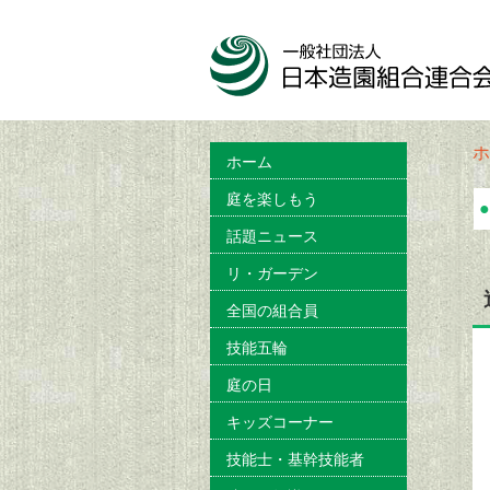
ホ
ホーム
庭を楽しもう
●
話題ニュース
リ・ガーデン
全国の組合員
技能五輪
庭の日
キッズコーナー
技能士・基幹技能者