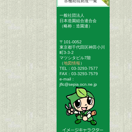
一般社団法人
日本造園組合連合会
（略称：造園連）
〒101-0052
東京都千代田区神田小川
町3-3-2
マツシタビル7階
（
地図情報
）
TEL：03-3293-7577
FAX：03-3293-7579
e-mail：
jflc@sepia.ocn.ne.jp