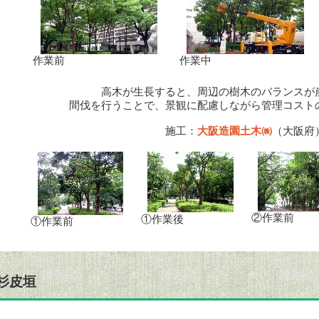
作業前
作業中
高木が生長すると、周辺の樹木のバランスが
間伐を行うことで、景観に配慮しながら管理コスト
施工：
大阪造園土木㈱
（大阪府
②作業前
①作業後
①作業前
杉皮垣