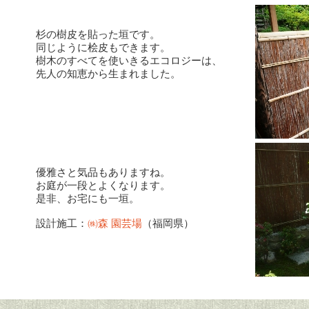
杉の樹皮を貼った垣です。
同じように桧皮もできます。
樹木のすべてを使いきるエコロジーは、
先人の知恵から生まれました。
優雅さと気品もありますね。
お庭が一段とよくなります。
是非、お宅にも一垣。
設計施工：
㈱森 園芸場
（福岡県）