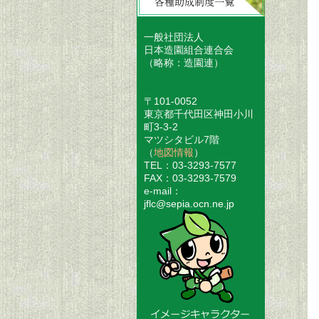
一般社団法人
日本造園組合連合会
（略称：造園連）
〒101-0052
東京都千代田区神田小川
町3-3-2
マツシタビル7階
（
地図情報
）
TEL：03-3293-7577
FAX：03-3293-7579
e-mail：
jflc@sepia.ocn.ne.jp