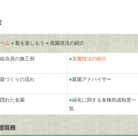
ーム
» 庭を楽しもう » 造園技法の紹介
組合員の施工例
●
造園技法の紹介
庭づくりの流れ
●
庭園アドバイザー
隠れた名園
●
緑化に関する各種助成制度一
覧
鎧垣根