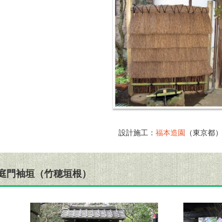
設計施工：
福本造園
（東京都
庭門袖垣（竹穂垣根）