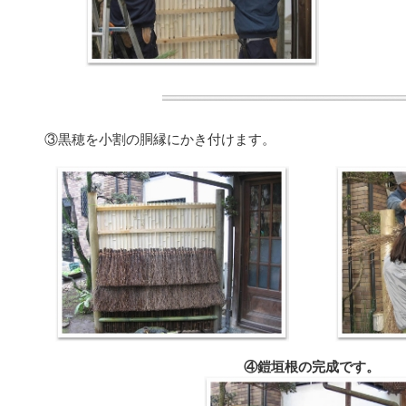
③黒穂を小割の胴縁にかき付けます。
④鎧垣根の完成です。