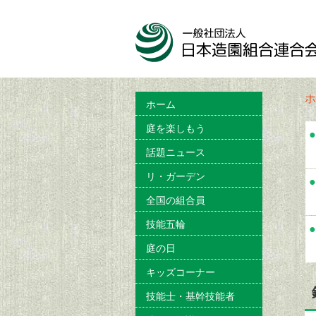
ホ
ホーム
庭を楽しもう
●
話題ニュース
リ・ガーデン
●
全国の組合員
技能五輪
●
庭の日
キッズコーナー
技能士・基幹技能者