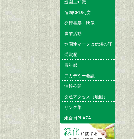
造園豆知識
造園CPD制度
発行書籍・映像
事業活動
造園連マークは信頼の証
受賞歴
青年部
アカデミー会議
情報公開
交通アクセス（地図）
リンク集
組合員PLAZA