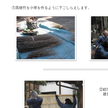
①黒穂竹を小箒を作るように下ごしらえします。
②鎧
建仁