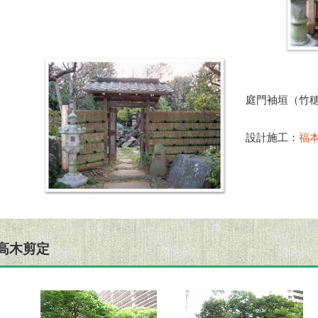
庭門袖垣（竹
設計施工：
福
高木剪定