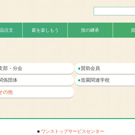
品注文
庭を楽しもう
技の継承
支部・分会
●
賛助会員
関係団体
●
造園関連学校
その他
■
ワンストップサービスセンター