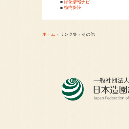
■
緑化情報ナビ
■
植樹保険
ホーム
» リンク集 » その他