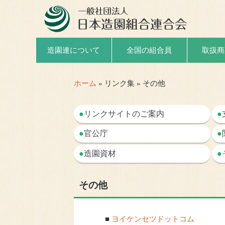
取扱商
造園連について
全国の組合員
ホーム
» リンク集 » その他
●
リンクサイトのご案内
●
●
官公庁
●
●
造園資材
●
その他
■
ヨイケンセツドットコム