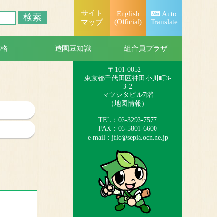
サイト
English
Auto
(Official)
Translate
マップ
一般社団法人
日本造園組合連合会
組合員プラザ
資格
造園豆知識
（略称：造園連）
〒101-0052
東京都千代田区神田小川町3-
3-2
マツシタビル7階
（
地図情報
）
TEL：03-3293-7577
FAX：03-5801-6600
e-mail：
jflc@sepia.ocn.ne.jp