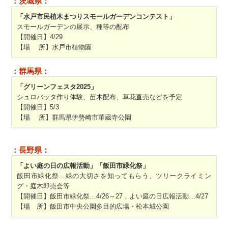
：茨城県：
「水戸市民植木まつりスモールガーデンコンテスト」
スモールガーデンの展示、種等の配布
【開催日】4/29
【場 所】水戸市植物園
：群馬県：
「グリーンフェスタ2025」
シュロバッタ作り体験、苗木配布、草花直売などを予定
【開催日】5/3
【場 所】群馬県伊勢崎市華蔵寺公園
：長野県：
「よい庭の日の広報活動」「飯田市緑化祭」
飯田市緑化祭…緑の大切さを知ってもらう、ツリークライミン
グ・庭木即売会等
【開催日】飯田市緑化祭…4/26～27，よい庭の日広報活動…4/27
【場 所】飯田市中央公園多目的広場・松本城公園