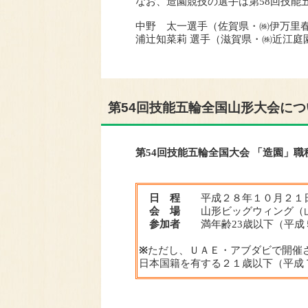
なお、造園競技の選手は第58回技能
中野 太一選手（佐賀県・㈱伊万里
浦辻知菜莉 選手（滋賀県・㈱近江庭
第54回技能五輪全国山形大会につ
第54回技能五輪全国大会 「造園」職
日 程
平成２８年１０月２１
会 場
山形ビッグウィング（山
参加者
満年齢23歳以下（平成
※
ただし、ＵＡＥ・アブダビで開催
日本国籍を有する２１歳以下（平成