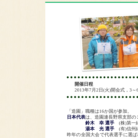
開催日程
2013年7月2日(火)開会式，3
「造園」職種は16か国が参加。
日本代表
は、造園連長野県支部の
鈴木 幸 選手
(株)第
湯本 光 選手
(有)信州
昨年の全国大会で代表選手に選ば