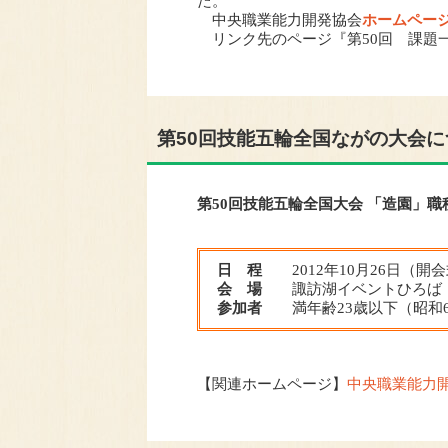
た。
中央職業能力開発協会
ホームペー
リンク先のページ『第50回 課題一
第50回技能五輪全国ながの大会に
第50回技能五輪全国大会 「造園」職
日 程
2012年10月26日（
会 場
諏訪湖イベントひろば （
参加者
満年齢23歳以下（昭和6
【関連ホームページ】
中央職業能力