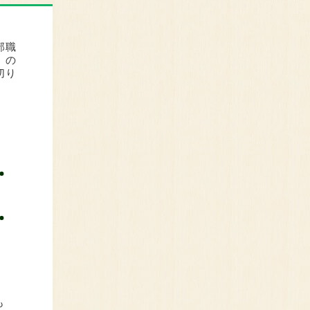
部職
』の
切り
も