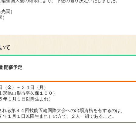
五輪全国大会の結果により、下記の通り決定いたしました。
春光園）
園）
いて
種 開催予定
日（金）～２４日（月）
形県山形市平久保１００）
５年１月１日以降生まれ）
される第４４回技能五輪国際大会への出場資格を有するのは、
７年１月１日以降生まれ）の方で、２人一組であること。