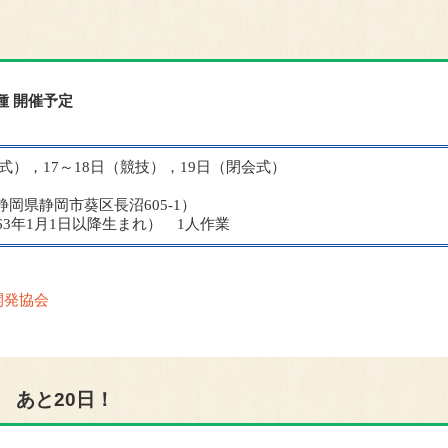
種 開催予定
開会式），17～18日（競技），19日（閉会式）
岡市葵区長沼605-1）
3年1月1日以降生まれ） 1人作業
開発協会
 あと20日！