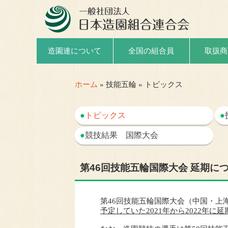
取扱商
造園連について
全国の組合員
ホーム
» 技能五輪 » トピックス
●
トピックス
●
●
競技結果 国際大会
第46回技能五輪国際大会 延期に
第46回技能五輪国際大会（中国・上
予定していた2021年から2022年に