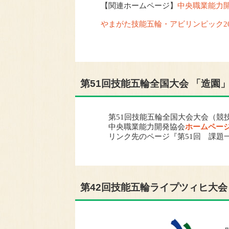
【関連ホームページ】
中央職業能力
やまがた技能五輪・アビリンピック20
第51回技能五輪全国大会 「造園
第51回技能五輪全国大会大会（競技：
中央職業能力開発協会
ホームペー
リンク先のページ『第51回 課題一
第42回技能五輪ライプツィヒ大