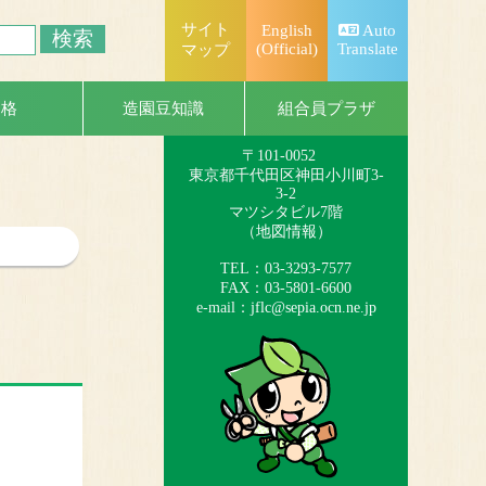
サイト
English
Auto
(Official)
Translate
マップ
一般社団法人
日本造園組合連合会
組合員プラザ
資格
造園豆知識
（略称：造園連）
〒101-0052
東京都千代田区神田小川町3-
3-2
マツシタビル7階
（
地図情報
）
TEL：03-3293-7577
FAX：03-5801-6600
e-mail：
jflc@sepia.ocn.ne.jp