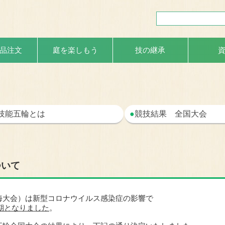
品注文
庭を楽しもう
技の継承
技能五輪とは
●
競技結果 全国大会
ついて
海大会）は新型コロナウイルス感染症の影響で
延期となりました
。