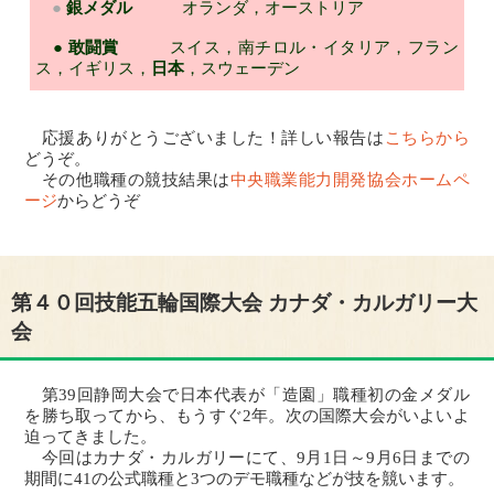
●
銀メダル
オランダ，オーストリア
●
敢闘賞
スイス，南チロル・イタリア，フラン
ス，イギリス，
日本
，スウェーデン
応援ありがとうございました！詳しい報告は
こちらから
どうぞ。
その他職種の競技結果は
中央職業能力開発協会ホームペ
ージ
からどうぞ
第４０回技能五輪国際大会 カナダ・カルガリー大
会
第39回静岡大会で日本代表が「造園」職種初の金メダル
を勝ち取ってから、もうすぐ2年。次の国際大会がいよいよ
迫ってきました。
今回はカナダ・カルガリーにて、9月1日～9月6日までの
期間に41の公式職種と3つのデモ職種などが技を競います。