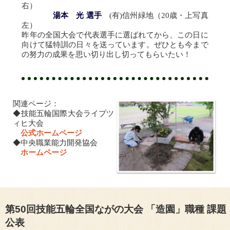
右）
湯本 光 選手
(有)信州緑地（20歳・上写真
左）
昨年の全国大会で代表選手に選ばれてから、この日に
向けて猛特訓の日々を送っています。ぜひとも今まで
の努力の成果を思い切り出し切ってもらいたい！
関連ページ：
◆技能五輪国際大会ライプツ
ィヒ大会
公式ホームページ
◆中央職業能力開発協会
ホームページ
第50回技能五輪全国ながの大会 「造園」職種 課題
公表