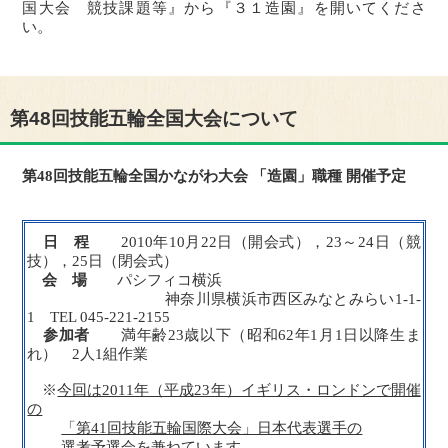
国大会 競技課題等』から『３１造園』を開いてくださ
い。
第48回技能五輪全国大会について
第48回技能五輪全国かながわ大会 「造園」職種 開催予定
日 程
2010年10月22日（開会式），23～24日（競
技），25日（閉会式）
会 場
パシフィコ横浜
神奈川県横浜市西区みなとみらい1-1-
1 TEL 045-221-2155
参加者
満年齢23歳以下（昭和62年1月1日以降生ま
れ） 2人1組作業
※
今回は2011年（平成23年）イギリス・ロンドンで開催
の
「第41回技能五輪国際大会」日本代表選手の
選考予選会を兼ねています。