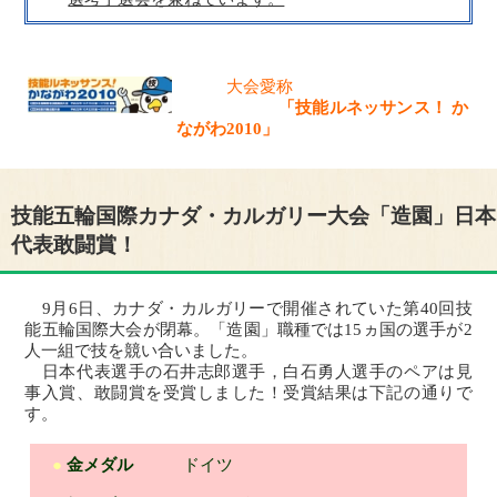
大会愛称
「技能ルネッサンス！ か
ながわ2010」
技能五輪国際カナダ・カルガリー大会「造園」日本
代表敢闘賞！
9月6日、カナダ・カルガリーで開催されていた第40回技
能五輪国際大会が閉幕。「造園」職種では15ヵ国の選手が2
人一組で技を競い合いました。
日本代表選手の石井志郎選手，白石勇人選手のペアは見
事入賞、敢闘賞を受賞しました！受賞結果は下記の通りで
す。
●
金メダル
ドイツ