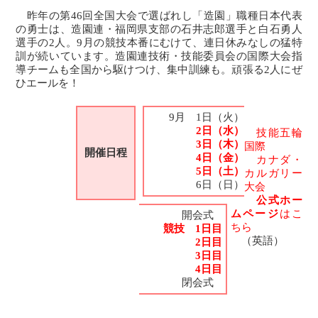
昨年の第46回全国大会で選ばれし「造園」職種日本代表
の勇士は、造園連・福岡県支部の石井志郎選手と白石勇人
選手の2人。9月の競技本番にむけて、連日休みなしの猛特
訓が続いています。造園連技術・技能委員会の国際大会指
導チームも全国から駆けつけ、集中訓練も。頑張る2人にぜ
ひエールを！
9月 1日（火）
9月
2日（水）
技能五輪
9月
3日（木）
国際
開催日程
9月
4日（金）
カナダ・
9月
5日（土）
カルガリー
9月
6日（日）
大会
公式ホー
ムページ
はこ
開会式
ちら
競技 1日目
（英語）
競技
2日目
競技
3日目
競技
4日目
閉会式