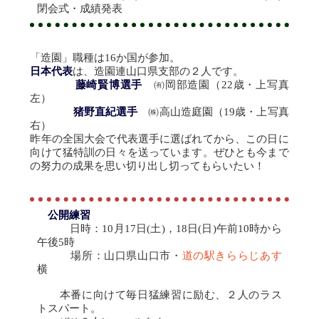
閉会式・成績発表
「造園」職種は16か国が参加。
日本代表
は、造園連山口県支部の２人です。
藤崎賢博選手
㈲岡部造園（22歳・上写真
左）
猪野直紀選手
㈱高山造庭園（19歳・上写真
右）
昨年の全国大会で代表選手に選ばれてから、この日に
向けて猛特訓の日々を送っています。ぜひとも今まで
の努力の成果を思い切り出し切ってもらいたい！
公開練習
日時：10月17日(土)，18日(日)午前10時から
午後5時
場所：山口県山口市・
道の駅きららじあす
横
本番に向けて毎日猛練習に励む、２人のラス
トスパート。