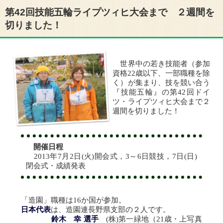
第42回技能五輪ライプツィヒ大会まで ２週間を
切りました！
世界中の若き技能者（参加
資格22歳以下、一部職種を除
く）が集まり、技を競い合う
『技能五輪』の第42回ドイ
ツ・ライプツィヒ大会まで２
週間を切りました！
開催日程
2013年7月2日(火)開会式，3～6日競技，7日(日)
閉会式・成績発表
「造園」職種は16か国が参加。
日本代表
は、造園連長野県支部の２人です。
鈴木 幸 選手
(株)第一緑地（21歳・上写真