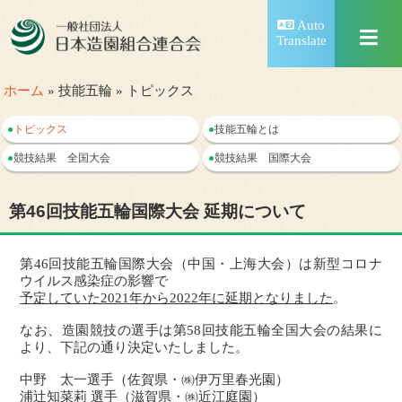
Auto
Translate
ホーム
» 技能五輪 » トピックス
●
トピックス
●
技能五輪とは
●
競技結果 全国大会
●
競技結果 国際大会
第46回技能五輪国際大会 延期について
第46回技能五輪国際大会（中国・上海大会）は新型コロナ
ウイルス感染症の影響で
予定していた2021年から2022年に延期となりました
。
なお、造園競技の選手は第58回技能五輪全国大会の結果に
より、下記の通り決定いたしました。
中野 太一選手（佐賀県・㈱伊万里春光園）
浦辻知菜莉 選手（滋賀県・㈱近江庭園）