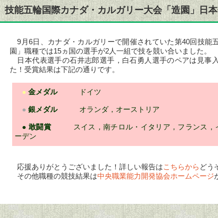
技能五輪国際カナダ・カルガリー大会「造園」日本
9月6日、カナダ・カルガリーで開催されていた第40回技能
園」職種では15ヵ国の選手が2人一組で技を競い合いました。
日本代表選手の石井志郎選手，白石勇人選手のペアは見事入
た！受賞結果は下記の通りです。
●
金メダル
ドイツ
●
銀メダル
オランダ，オーストリア
●
敢闘賞
スイス，南チロル・イタリア，フランス，
ーデン
応援ありがとうございました！詳しい報告は
こちらから
どう
その他職種の競技結果は
中央職業能力開発協会ホームページ