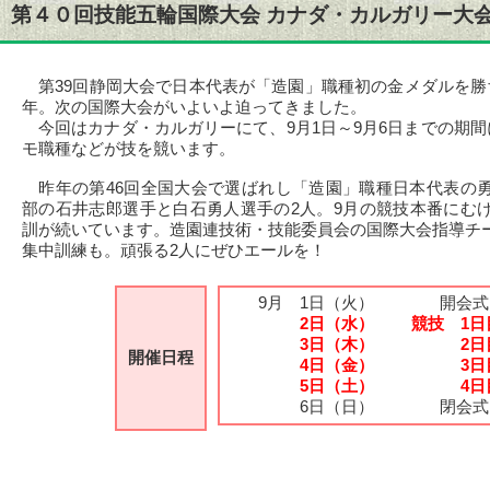
第４０回技能五輪国際大会 カナダ・カルガリー大
第39回静岡大会で日本代表が「造園」職種初の金メダルを勝
年。次の国際大会がいよいよ迫ってきました。
今回はカナダ・カルガリーにて、9月1日～9月6日までの期間
モ職種などが技を競います。
昨年の第46回全国大会で選ばれし「造園」職種日本代表の
部の石井志郎選手と白石勇人選手の2人。9月の競技本番にむ
訓が続いています。造園連技術・技能委員会の国際大会指導チ
集中訓練も。頑張る2人にぜひエールを！
9月 1日（火）
開会式
9月
2日（水）
競技 1日
9月
3日（木）
競技
2日
開催日程
9月
4日（金）
競技
3日
9月
5日（土）
競技
4日
9月
6日（日）
閉会式