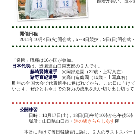
能者が集い、技を
開催日程
2011年10月4日(火)開会式，5～8日競技，9日(日)閉会式
「造園」職種は16か国が参加。
日本代表
は、造園連山口県支部の２人です。
藤崎賢博選手
㈲岡部造園（22歳・上写真左）
猪野直紀選手
㈱高山造庭園（19歳・上写真右）
昨年の全国大会で代表選手に選ばれてから、この日に向け
います。ぜひとも今までの努力の成果を思い切り出し切って
公開練習
日時：10月17日(土)，18日(日)午前10時から午後5時
場所：山口県山口市・
道の駅きららじあす
横
本番に向けて毎日猛練習に励む、２人のラストスパー