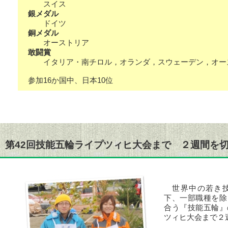
スイス
銀メダル
ドイツ
銅メダル
オーストリア
敢闘賞
イタリア・南チロル，オランダ，スウェーデン，オー
参加16か国中、日本10位
第42回技能五輪ライプツィヒ大会まで ２週間を
世界中の若き技
下、一部職種を除
合う『技能五輪』
ツィヒ大会まで２