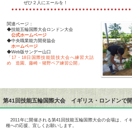
ぜひ２人にエールを！
関連ページ：
◆技能五輪国際大会ロンドン大会
公式ホームページ
◆中央職業能力開発協会
ホームページ
◆Web版サンデー山口
「17・18日国際技能競技大会へ練習大詰
め 造園、藤崎・猪野ペア練習公開」
第41回技能五輪国際大会 イギリス・ロンドンで
2011年に開催される第41回技能五輪国際大会の会場は、イ
種への応援、宜しくお願いします。