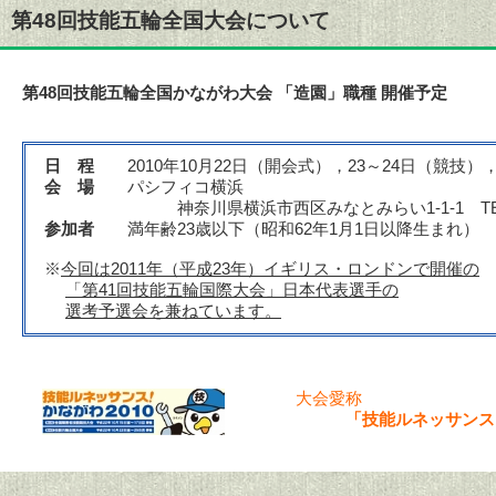
第48回技能五輪全国大会について
第48回技能五輪全国かながわ大会 「造園」職種 開催予定
日 程
2010年10月22日（開会式），23～24日（競技）
会 場
パシフィコ横浜
神奈川県横浜市西区みなとみらい1-1-1 TEL 045-
参加者
満年齢23歳以下（昭和62年1月1日以降生まれ） 
※
今回は2011年（平成23年）イギリス・ロンドンで開催の
「第41回技能五輪国際大会」日本代表選手の
選考予選会を兼ねています。
大会愛称
「技能ルネッサンス！