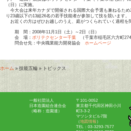
（日）に実施。
今大会は来年カナダで開催される国際大会予選も兼ねるため
り23歳以下の13組26名の若手技能者が参加して技を競います。
お近くの方はぜひお越しのうえ、庭がつくられていく過程を
期 間：2008年11月1日（土）～2日（日）
会 場：
ポリテクセンター千葉
（千葉市稲毛区六方町27
問合せ先：中央職業能力開発協会
ホームページ
ホーム
» 技能五輪 » トピックス
一般社団法人
〒101-0052
日本造園組合連合会
東京都千代田区神田小川
（略称：造園連）
町3-3-2
マツシタビル7階
（
地図情報
）
TEL：03-3293-7577