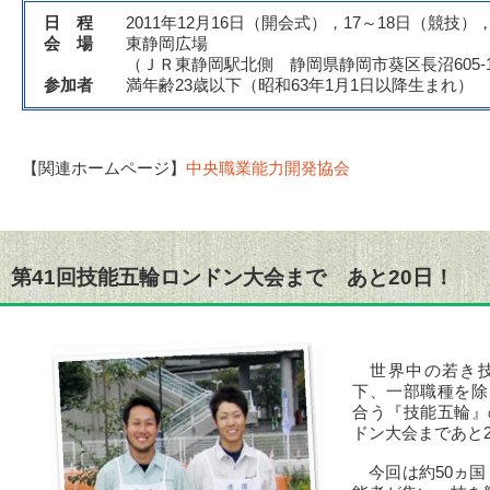
日 程
2011年12月16日（開会式），17～18日（競技）
会 場
東静岡広場
（ＪＲ東静岡駅北側 静岡県静岡市葵区長沼605-
参加者
満年齢23歳以下（昭和63年1月1日以降生まれ） 
【関連ホームページ】
中央職業能力開発協会
第41回技能五輪ロンドン大会まで あと20日！
世界中の若き技
下、一部職種を除
合う『技能五輪』
ドン大会まであと
今回は約50ヵ国・