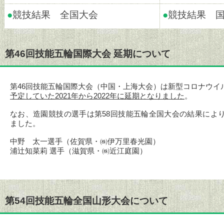
●
競技結果 全国大会
●
競技結果 
第46回技能五輪国際大会 延期について
第46回技能五輪国際大会（中国・上海大会）は新型コロナウイ
予定していた2021年から2022年に延期となりました
。
なお、造園競技の選手は第58回技能五輪全国大会の結果によ
ました。
中野 太一選手（佐賀県・㈱伊万里春光園）
浦辻知菜莉 選手（滋賀県・㈱近江庭園）
第54回技能五輪全国山形大会について