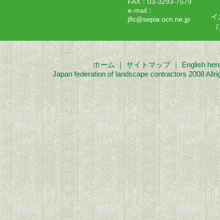
FAX：03-3293-7579
e-mail：
jflc@sepia.ocn.ne.jp
ホーム
｜
サイトマップ
｜
English her
Japan federation of landscape contractors 2008 Allri