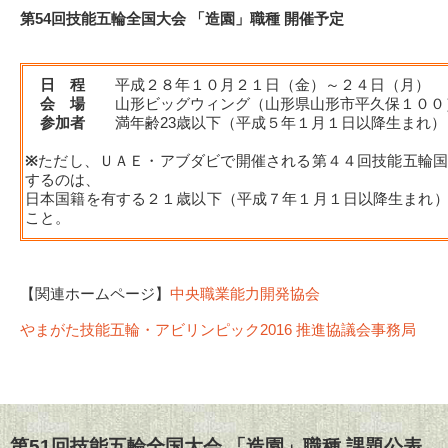
第54回技能五輪全国大会 「造園」職種 開催予定
日 程
平成２８年１０月２１日（金）～２４日（月）
会 場
山形ビッグウィング（山形県山形市平久保１００
参加者
満年齢23歳以下（平成５年１月１日以降生まれ
※
ただし、ＵＡＥ・アブダビで開催される第４４回技能五輪
するのは、
日本国籍を有する２１歳以下（平成７年１月１日以降生まれ
こと。
【関連ホームページ】
中央職業能力開発協会
やまがた技能五輪・アビリンピック2016 推進協議会事務局
第51回技能五輪全国大会 「造園」職種 課題公表