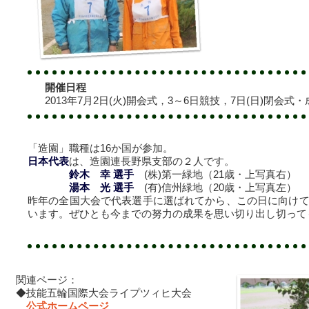
開催日程
2013年7月2日(火)開会式，3～6日競技，7日(日)閉会式
「造園」職種は16か国が参加。
日本代表
は、造園連長野県支部の２人です。
鈴木 幸 選手
(株)第一緑地（21歳・上写真右）
湯本 光 選手
(有)信州緑地（20歳・上写真左）
昨年の全国大会で代表選手に選ばれてから、この日に向け
います。ぜひとも今までの努力の成果を思い切り出し切って
関連ページ：
◆技能五輪国際大会ライプツィヒ大会
公式ホームページ