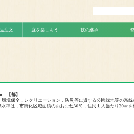
品注文
庭を楽しもう
技の継承
an 【都】
環境保全，レクリエーション，防災等に資する公園緑地等の系統
水準は，市街化区域面積のおおむね30％，住民１人当たり20㎡を