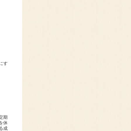
にす
定期
を休
る成