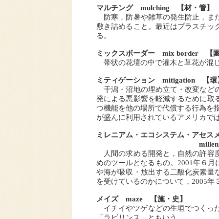
マルチング mulching 【材・管】
防寒，防暑や雑草の発生防止，また
敷き詰めること。最近はプラスチッ
る。
ミックスボーダー mix border 【
帯状の花壇の中で灌木と草花が混じ
ミティゲーション mitigation 【環
干潟・沼地の埋め立て・改変などの
発による悪影響を軽減するために取
つ機能を他の場所で代償する行為を指す
が盛んに利用されているアメリカで
ミレニアム・エコシステム・アセス
millennium ecosys
人間の求める開発と，自然の許容度
めのツールとなるもの。2001年６
や海が吸収・放出する二酸化炭素量
を受けているのかについて，2005
メイズ maze 【施・史】
イチイやツゲなどの生垣でつくった
「ラビリンス」ともいう。