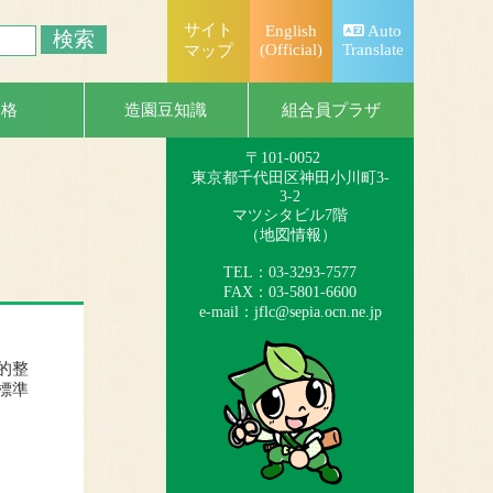
サイト
English
Auto
(Official)
Translate
マップ
一般社団法人
日本造園組合連合会
組合員プラザ
資格
造園豆知識
（略称：造園連）
〒101-0052
東京都千代田区神田小川町3-
3-2
マツシタビル7階
（
地図情報
）
TEL：03-3293-7577
FAX：03-5801-6600
e-mail：
jflc@sepia.ocn.ne.jp
的整
標準