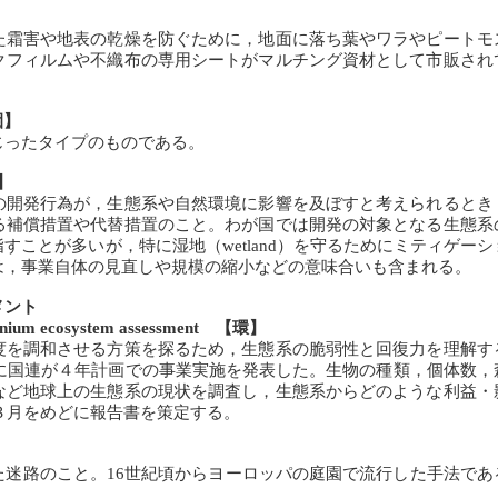
霜害や地表の乾燥を防ぐために，地面に落ち葉やワラやピートモ
クフィルムや不織布の専用シートがマルチング資材として市販され
園】
ったタイプのものである。
】
開発行為が，生態系や自然環境に影響を及ぼすと考えられるとき
る補償措置や代替措置のこと。わが国では開発の対象となる生態系
ことが多いが，特に湿地（wetland）を守るためにミティゲーシ
は，事業自体の見直しや規模の縮小などの意味合いも含まれる。
メント
tem assessment 【環】
を調和させる方策を探るため，生態系の脆弱性と回復力を理解す
月に国連が４年計画での事業実施を発表した。生物の種類，個体数，
など地球上の生態系の現状を調査し，生態系からどのような利益・
年３月をめどに報告書を策定する。
迷路のこと。16世紀頃からヨーロッパの庭園で流行した手法であ