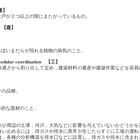
【建】
戸が２つ以上の階にまたがっているもの。
e 【建】
ぽいまだらが現れる植物の病気のこと。
r coordination 【工】
適さから割り出して定め，建築材料の量産や建築作業などを容易
】
ラの品種。
的な題材のこと。
が周辺の土壌，河川，大気などに影響を与えていないかどうかを
食い止めるには，排ガスや排水に異常が生じたらすぐに工場の運転
は，各種の分析機器を排水口などに設置し，排ガスや排水に含まれ