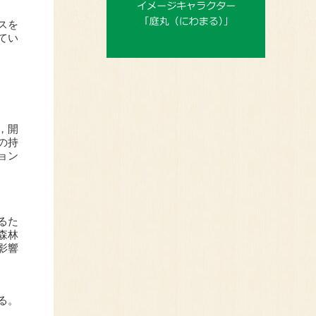
スを
てい
，開
の持
ョン
るた
森林
影響
る。