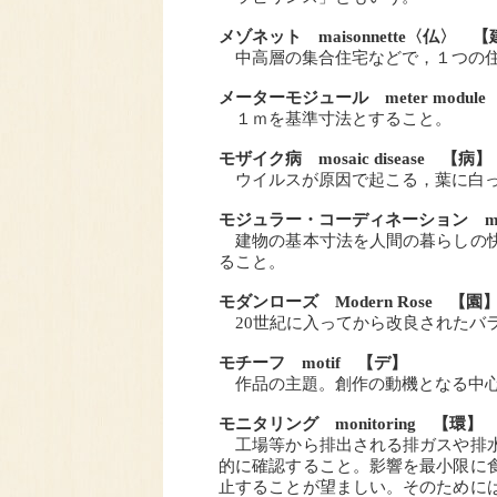
メゾネット maisonnette〈仏〉 
中高層の集合住宅などで，１つの住
メーターモジュール meter modul
１ｍを基準寸法とすること。
モザイク病 mosaic disease 【病】
ウイルスが原因で起こる，葉に白っ
モジュラー・コーディネーション modula
建物の基本寸法を人間の暮らしの快
ること。
モダンローズ Modern Rose 【園
20世紀に入ってから改良されたバ
モチーフ motif 【デ】
作品の主題。創作の動機となる中心
モニタリング monitoring 【環】
工場等から排出される排ガスや排水
的に確認すること。影響を最小限に
止することが望ましい。そのために