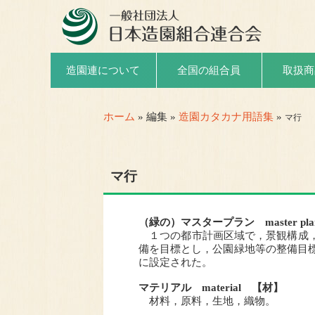
取扱商
造園連について
全国の組合員
ホーム
» 編集 »
造園カタカナ用語集
»
マ行
マ行
（緑の）マスタープラン master pl
１つの都市計画区域で，景観構成，
備を目標とし，公園緑地等の整備目標
に設定された。
マテリアル material 【材】
材料，原料，生地，織物。