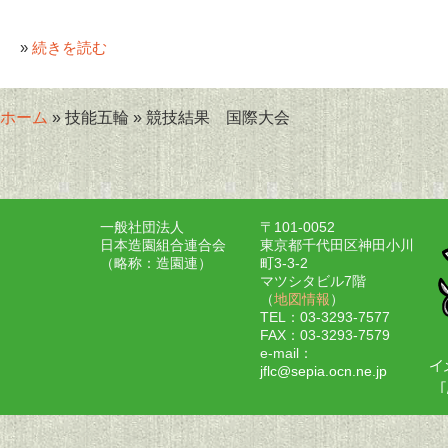
»
続きを読む
ホーム
» 技能五輪 » 競技結果 国際大会
一般社団法人
〒101-0052
日本造園組合連合会
東京都千代田区神田小川
（略称：造園連）
町3-3-2
マツシタビル7階
（
地図情報
）
TEL：03-3293-7577
FAX：03-3293-7579
e-mail：
jflc@sepia.ocn.ne.jp