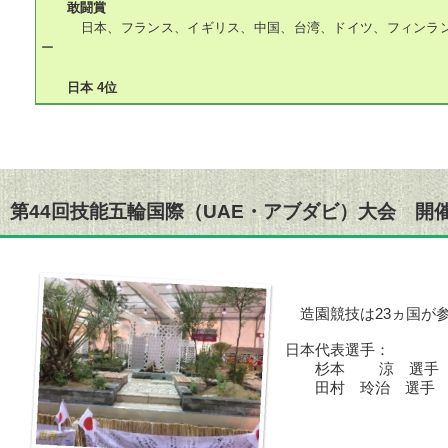
敢闘賞
日本、フランス、イギリス、中国、台湾、ドイツ、フィンラン
ー
日本 4位
第44回技能五輪国際（UAE・アブダビ）大会 開
造園競技は23ヵ国が
日本代表選手：
杉本 涼 選手 ㈱
田村 玲治 選手 ㈲