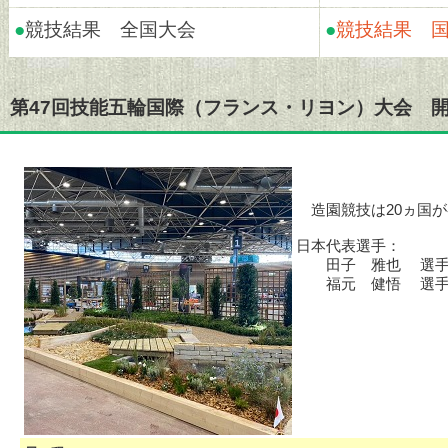
●
競技結果 全国大会
●
競技結果 
第47回技能五輪国際（フランス・リヨン）大会 
造園競技は20ヵ国が
日本代表選手：
田子 雅也 選手 
福元 健悟 選手