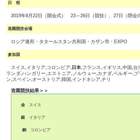
日 程
2019年8月22日（開会式） 23～26日（競技）、27日（閉会
造園競技会場
ロシア連邦・タタールスタン共和国・カザン市・EXPO
参加国
スイス,イタリア,コロンビア,
日本
,フランス,イギリス,中国,台
ランダ,ハンガリー,エストニア,ノルウェー,カナダ,ベルギー,ブ
ン,スペイン,オーストリア,韓国,インドネシア,チリ
造園競技結果＞＞
金
スイス
銀
イタリア
銅
コロンビア