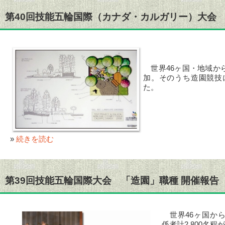
第40回技能五輪国際（カナダ・カルガリー）大会
世界46ヶ国・地域から
加。そのうち造園競技
た。
»
続きを読む
第39回技能五輪国際大会 「造園」職種 開催報告
世界46ヶ国から
係者計2,800名