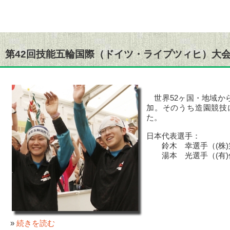
第42回技能五輪国際（ドイツ・ライプツィヒ）大
世界52ヶ国・地域から
加。そのうち造園競技
た。
日本代表選手：
鈴木 幸選手（(株)第
湯本 光選手（(有)信
»
続きを読む