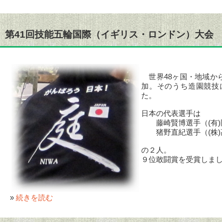
第41回技能五輪国際（イギリス・ロンドン）大会
世界48ヶ国・地域から
加。そのうち造園競技
た。
日本の代表選手は
藤崎賢博選手（(有)岡
猪野直紀選手（(株)高
の２人。
９位敢闘賞を受賞しま
»
続きを読む