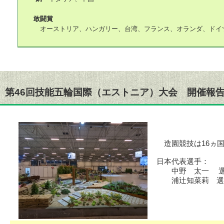
敢闘賞
オーストリア、ハンガリー、台湾、フランス、オランダ、ドイ
第46回技能五輪国際（エストニア）大会 開催報
造園競技は16ヵ
日本代表選手：
中野 太一 選
浦辻知菜莉 選