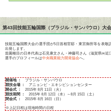
第43回技能五輪国際（ブラジル・サンパウロ）大
技能五輪国際大会の選手団が5日首相官邸・東宮御所等を表敬
出発します。
造園種目の日本代表は石見康文さん・神藤司さん（滋賀県㈱近
選手のプロフィールは
中央職業能力開発協会
へ。
開催地 ：
ブラジル・サンパウロ
競技会場 ：
アニョンビ・エキシビションセンター
開会式 ：
2015年 8月 11日（火）
競技期間 ：
2015年 8月 12日（水）～8月 15日（土）
閉会式 ：
2015年 8月 16日（日）
※上記日程は現地時間の日程