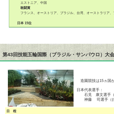
エストニア、中国
敢闘賞
フランス、オーストリア、ブラジル、台湾、オーストラリア、
日本 15位
第43回技能五輪国際（ブラジル・サンパウロ）大
造園競技は15ヵ国
日本代表選手：
石見 康文選手（(
神藤 司選手（(株
日 程