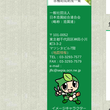
一般社団法人
日本造園組合連合会
（略称：造園連）
〒101-0052
東京都千代田区神田小川
町3-3-2
マツシタビル7階
（
地図情報
）
TEL：03-3293-7577
FAX：03-3293-7579
e-mail：
jflc@sepia.ocn.ne.jp