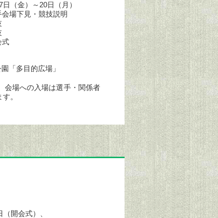
月17日（金）～20日（月）
手会場下見・競技説明
技
技
閉会式
公園「多目的広場」
、会場への入場は選手・関係者
ます。
13日（開会式）、