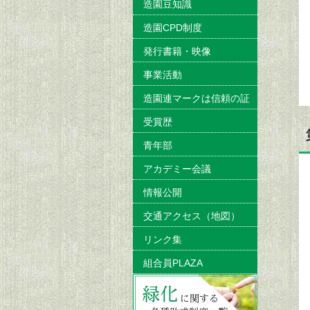
造園豆知識
造園CPD制度
発行書籍・映像
事業活動
造園連マークは信頼の証
受賞歴
青年部
アカデミー会議
情報公開
交通アクセス（地図）
リンク集
組合員PLAZA