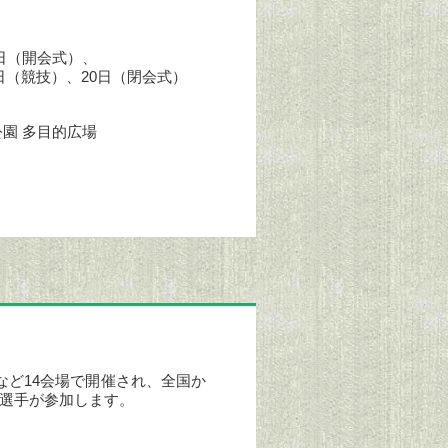
17日（開会式）、
19日（競技）、20日（閉会式）
園 多目的広場
など14会場で開催され、全国か
名の選手が参加します。