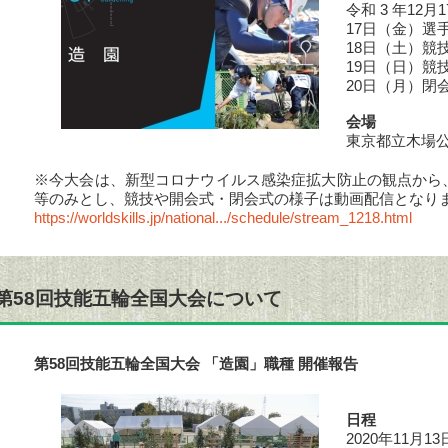
令和 3 年12
17日（金）選
18日（土）競
19日（日）競
20日（月）
会場
東京都立木場
※今大会は、新型コロナウイルス感染症拡大防止の観点から
等のみとし、競技や開会式・閉会式の様子は動画配信となり
https://worldskills.jp/national.../schedule/stream_1218.html
第58回技能五輪全国大会について
第58回技能五輪全国大会 「造園」職種 開催報告
日程
2020年11月