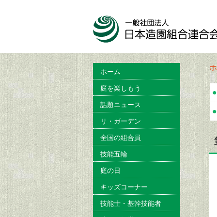
ホ
ホーム
庭を楽しもう
●
話題ニュース
●
リ・ガーデン
全国の組合員
技能五輪
庭の日
キッズコーナー
技能士・基幹技能者