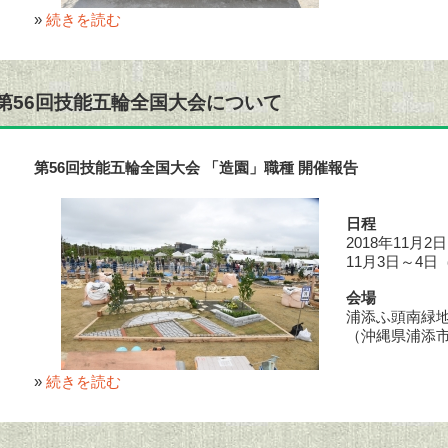
»
続きを読む
第56回技能五輪全国大会について
第56回技能五輪全国大会 「造園」職種 開催報告
日程
2018年11月
11月3日～4
会場
浦添ふ頭南緑
（沖縄県浦添
»
続きを読む