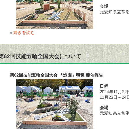
会場
元愛知県立常
»
続きを読む
第62回技能五輪全国大会について
第62回技能五輪全国大会 「造園」職種 開催報告
日程
2024年11月
11月23日～
会場
元愛知県立常