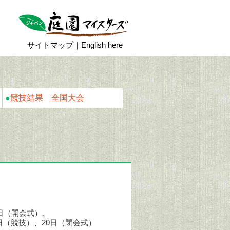
サイトマップ
｜
English here
●
競技結果 全国大会
17日（開会式）、
19日（競技）、20日（閉会式）