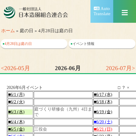
Auto
Translate
ホーム
» 庭の日 » 4月28日は庭の日
●
4月28日は庭の日
●
イベント情報
<2026-05月
2026-06月
2026-07月>
2026年6月イベント
□
？
×
■6/1 (月)
■6/17 (水)
■6/2 (火)
■6/18 (木)
庭づくり研修会（九州）4日ま
■6/3 (水)
■6/19 (金)
で
■6/4 (木)
■6/20 (土)
■6/5 (金)
三役会
■6/21 (日)