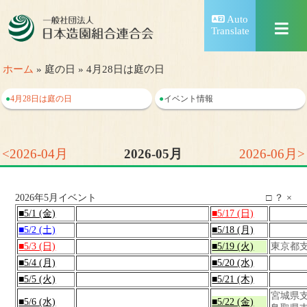
Auto
Translate
ホーム
» 庭の日 » 4月28日は庭の日
●
4月28日は庭の日
●
イベント情報
<2026-04月
2026-05月
2026-06月>
2026年5月イベント
□
？
×
■5/1 (金)
■5/17 (日)
■5/2 (土)
■5/18 (月)
■5/3 (日)
■5/19 (火)
東京都
■5/4 (月)
■5/20 (水)
■5/5 (火)
■5/21 (木)
宮城県
■5/6 (水)
■5/22 (金)