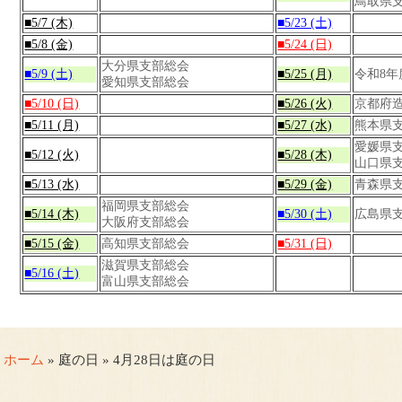
鳥取県
■5/7 (木)
■5/23 (土)
■5/8 (金)
■5/24 (日)
大分県支部総会
■5/9 (土)
■5/25 (月)
令和8
愛知県支部総会
■5/10 (日)
■5/26 (火)
京都府
■5/11 (月)
■5/27 (水)
熊本県
愛媛県支
■5/12 (火)
■5/28 (木)
山口県
■5/13 (水)
■5/29 (金)
青森県
福岡県支部総会
■5/14 (木)
■5/30 (土)
広島県
大阪府支部総会
■5/15 (金)
高知県支部総会
■5/31 (日)
滋賀県支部総会
■5/16 (土)
富山県支部総会
ホーム
» 庭の日 » 4月28日は庭の日