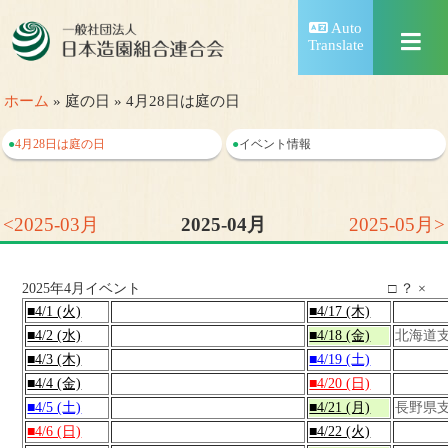
Auto
Translate
ホーム
» 庭の日 » 4月28日は庭の日
●
4月28日は庭の日
●
イベント情報
<2025-03月
2025-04月
2025-05月>
2025年4月イベント
□
？
×
■4/1 (火)
■4/17 (木)
■4/2 (水)
■4/18 (金)
北海道
■4/3 (木)
■4/19 (土)
■4/4 (金)
■4/20 (日)
■4/5 (土)
■4/21 (月)
長野県
■4/6 (日)
■4/22 (火)