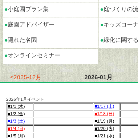
●
小庭園プラン集
●
庭づくりの
●
庭園アドバイザー
●
キッズコー
●
隠れた名園
●
緑化に関す
●
オンラインセミナー
<2025-12月
2026-01月
2026年1月イベント
■1/1 (木)
■1/17 (土)
■1/2 (金)
■1/18 (日)
■1/3 (土)
■1/19 (月)
■1/4 (日)
■1/20 (火)
■1/5 (月)
■1/21 (水)