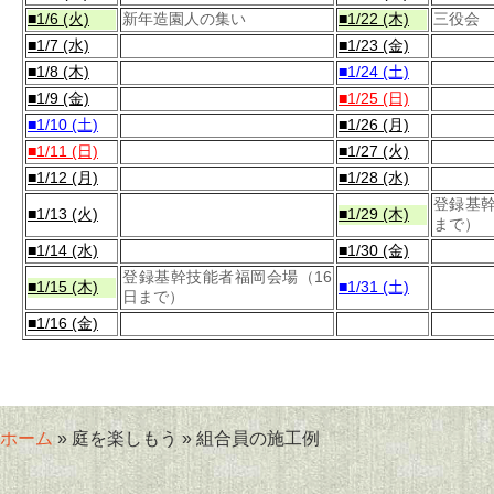
■1/6 (火)
新年造園人の集い
■1/22 (木)
三役会
■1/7 (水)
■1/23 (金)
■1/8 (木)
■1/24 (土)
■1/9 (金)
■1/25 (日)
■1/10 (土)
■1/26 (月)
■1/11 (日)
■1/27 (火)
■1/12 (月)
■1/28 (水)
登録基幹
■1/13 (火)
■1/29 (木)
まで）
■1/14 (水)
■1/30 (金)
登録基幹技能者福岡会場（16
■1/15 (木)
■1/31 (土)
日まで）
■1/16 (金)
ホーム
» 庭を楽しもう » 組合員の施工例