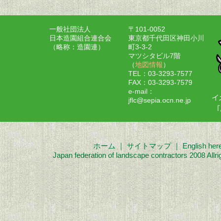
一般社団法人
〒101-0052
日本造園組合連合会
東京都千代田区神田小川
（略称：造園連）
町3-3-2
マツシタビル7階
（
地図情報
）
TEL：03-3293-7577
FAX：03-3293-7579
e-mail：
jflc@sepia.ocn.ne.jp
ホーム
｜
サイトマップ
｜
English her
Japan federation of landscape contractors 2008 Allri