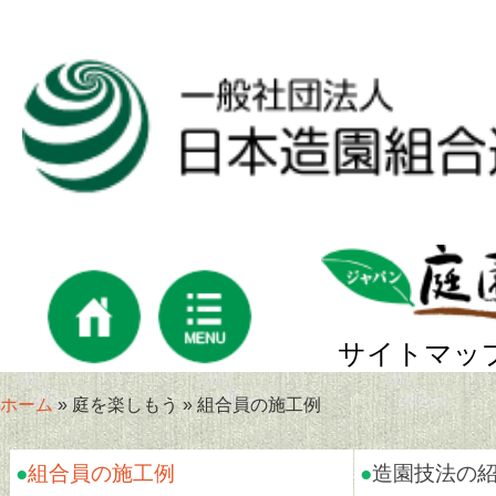
サイトマッ
ホーム
» 庭を楽しもう » 組合員の施工例
●
組合員の施工例
●
造園技法の