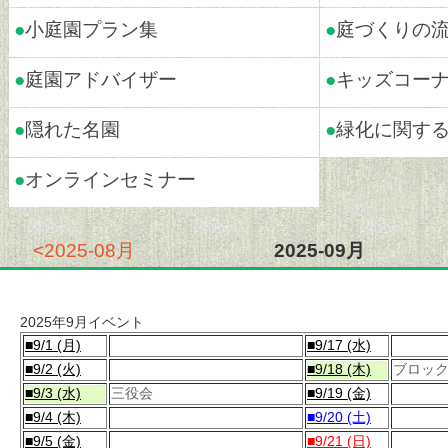
●
小庭園プラン集
●
庭づくりの
●
庭園アドバイザー
●
キッズコー
●
隠れた名園
●
緑化に関す
●
オンラインセミナー
<2025-08月
2025-09月
2025年9月イベント
■9/1 (月)
■9/17 (水)
■9/2 (火)
■9/18 (木)
ブロッ
■9/3 (水)
三役会
■9/19 (金)
■9/4 (木)
■9/20 (土)
■9/5 (金)
■9/21 (日)