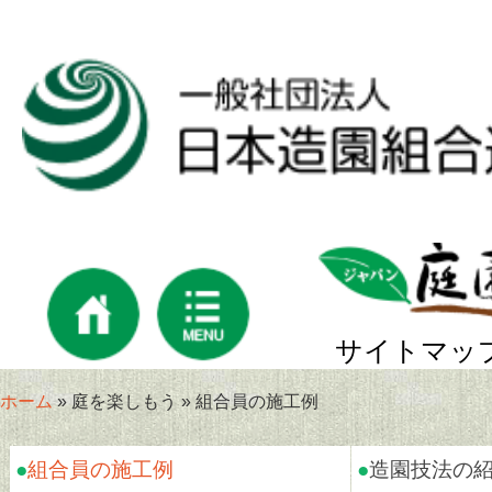
サイトマッ
ホーム
» 庭を楽しもう » 組合員の施工例
●
組合員の施工例
●
造園技法の