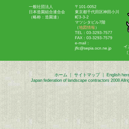
一般社団法人
〒101-0052
日本造園組合連合会
東京都千代田区神田小川
（略称：造園連）
町3-3-2
マツシタビル7階
（
地図情報
）
TEL：03-3293-7577
FAX：03-3293-7579
e-mail：
jflc@sepia.ocn.ne.jp
ホーム
｜
サイトマップ
｜
English her
Japan federation of landscape contractors 2008 Allri